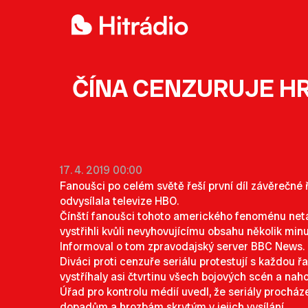
ČÍNA CENZURUJE HRU
17. 4. 2019 00:00
Fanoušci po celém světě řeší první díl závěrečné řa
odvysílala televize HBO.
Čínští fanoušci tohoto amerického fenoménu netají
vystřihli kvůli nevyhovujícímu obsahu několik min
Informoval o tom zpravodajský server BBC News.
Diváci proti cenzuře seriálu protestují s každou řa
vystříhaly asi čtvrtinu všech bojových scén a naho
Úřad pro kontrolu médií uvedl, že seriály procháze
dopadům a hrozbám skrytým v jejich vysílání.