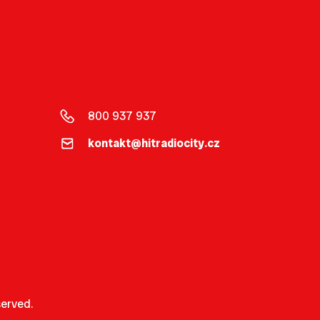
800 937 937
kontakt@hitradiocity.cz
erved.