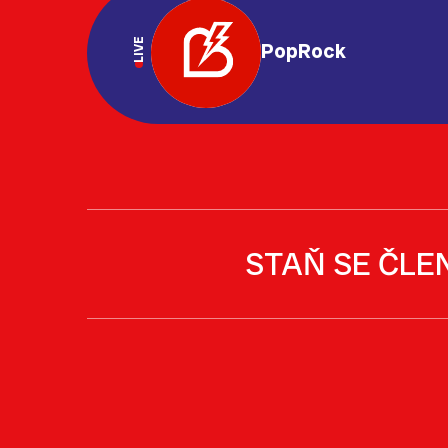
LIVE
PopRock
STAŇ SE ČLE