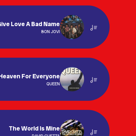
Give Love A Bad Name
BON JOVI
Heaven For Everyone
QUEEN
The World Is Mine
DAVID GUETTA