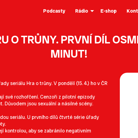
Podcasty
Rádio
E-shop
Kont
 O TRŮNY. PRVNÍ DÍL OSM
MINUT!
dy seriálu Hra o trůny. V pondělí (15. 4.) ho v ČR
 své rozhořčení. Cenzoři z pilotní epizody
ut. Důvodem jsou sexuální a násilné scény.
dou seriálu. U prvního dílů čtvrté série úřady
ty.
jí kontrolou, aby se zabránilo negativním