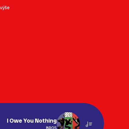
 výše
I Owe You Nothing
BROS