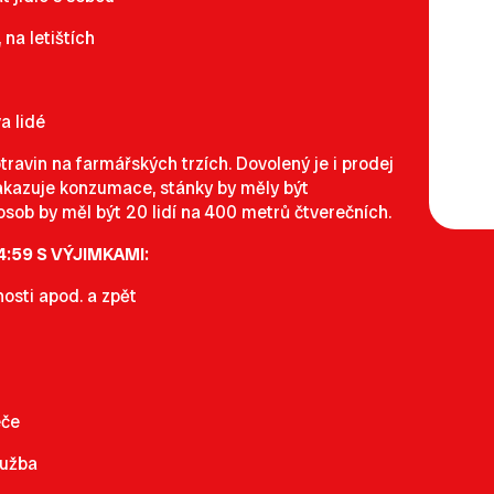
na letištích
a lidé
ravin na farmářských trzích. Dovolený je i prodej
zakazuje konzumace, stánky by měly být
sob by měl být 20 lidí na 400 metrů čtverečních.
:59 S VÝJIMKAMI:
osti apod. a zpět
éče
lužba