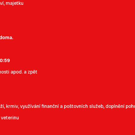
ví, majetku
 doma.
0:59
osti apod. a zpět
oží, krmiv, využívání finanční a poštovních služeb, doplnění p
 veterinu