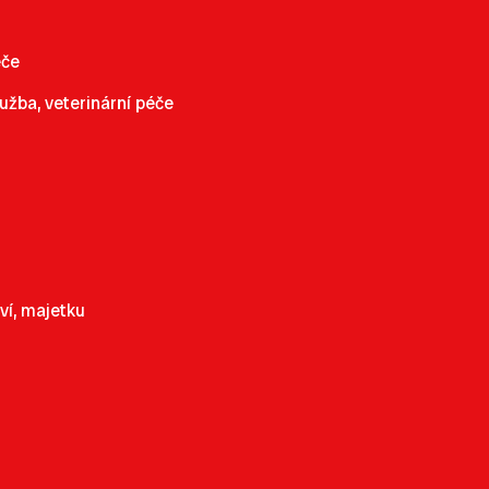
éče
užba, veterinární péče
ví, majetku