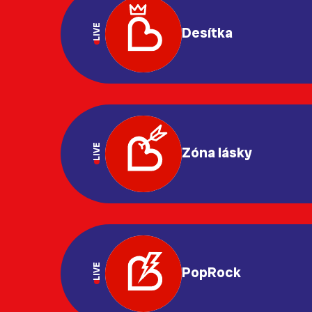
LIVE
Desítka
LIVE
Zóna lásky
LIVE
PopRock