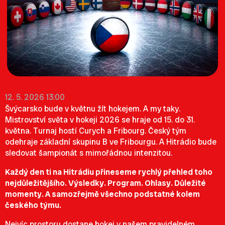
12. 5. 2026 13:00
Švýcarsko bude v květnu žít hokejem. A my taky.
Mistrovství světa v hokeji 2026 se hraje od 15. do 31.
května. Turnaj hostí Curych a Fribourg. Český tým
odehraje základní skupinu B ve Fribourgu. A Hitrádio bude
sledovat šampionát s mimořádnou intenzitou.
Každý den ti na Hitrádiu přineseme rychlý přehled toho
nejdůležitějšího. Výsledky. Program. Ohlasy. Důležité
momenty. A samozřejmě všechno podstatné kolem
českého týmu.
Nejvíc prostoru dostane hokej v našem pravidelném