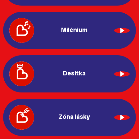
Milénium
Desítka
Zóna lásky