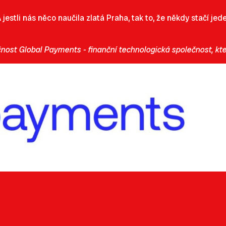
 A jestli nás něco naučila zlatá Praha, tak to, že někdy stačí 
nost Global Payments - finanční technologická společnost, kte