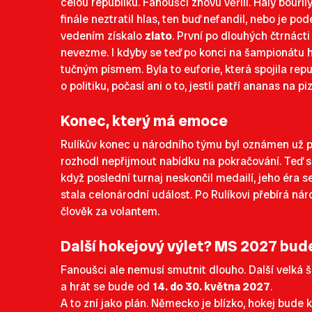
celou republiku. Fanoušci znovu věřili. Haly bouřil
finále neztratil hlas, ten buď nefandil, nebo je p
vedením získalo
zlato
. První po dlouhých čtrnáct
nevezme. I kdyby se teď po konci na šampionátu h
tučným písmem. Byla to euforie, která spojila rep
o politiku, počasí ani o to, jestli patří ananas na p
Konec, který má emoce
Rulíkův konec u národního týmu byl oznámen už 
rozhodl nepřijmout nabídku na pokračování. Teď se
když poslední turnaj neskončil medailí, jeho éra s
stala celonárodní událost. Po Rulíkovi přebírá ná
člověk za volantem.
Další hokejový výlet? MS 2027 bu
Fanoušci ale nemusí smutnit dlouho. Další velká ša
a hrát se bude od
14. do 30. května 2027
.
A to zní jako plán. Německo je blízko, hokej bude 