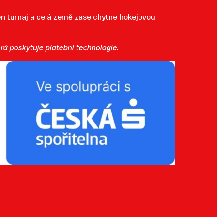
jeden turnaj a celá země zase chytne hokejovou
rá poskytuje platební technologie.