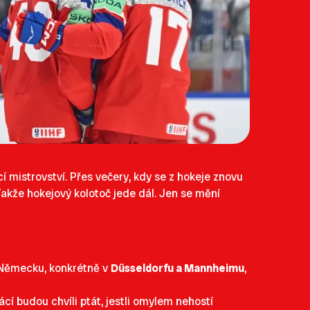
cí mistrovství. Přes večery, kdy se z hokeje znovu
Takže hokejový kolotoč jede dál. Jen se mění
 Německu, konkrétně v
Düsseldorfu a Mannheimu
,
ácí budou chvíli ptát, jestli omylem nehostí