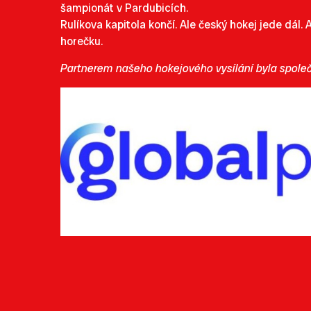
šampionát v Pardubicích.
Rulíkova kapitola končí. Ale český hokej jede dál.
horečku.
Partnerem našeho hokejového vysílání byla společ