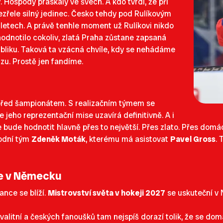
y. Hospody praskaly ve švech. A kdo tvrdí, že při
odezřele silný jedinec. Česko tehdy pod Rulíkovým
i letech. A právě tenhle moment už Rulíkovi nikdo
odnotilo cokoliv, zlatá Praha zůstane zapsaná
ubliku. Taková ta vzácná chvíle, kdy se nehádáme
izzu. Prostě jen fandíme.
před šampionátem. S realizačním týmem se
 jeho reprezentační mise uzavírá definitivně. A i
e bude hodnotit hlavně přes to největší. Přes zlato. Přes domá
rodní tým
Zdeněk Moták
, kterému má asistovat
Pavel Gross
. 
de v Německu
nce se blíží.
Mistrovství světa v hokeji 2027
se uskuteční v
kvalitní a českých fanoušků tam nejspíš dorazí tolik, že se dom