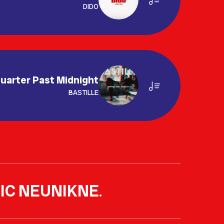
DIDO
uarter Past Midnight
BASTILLE
IC NEUNIKNE
.