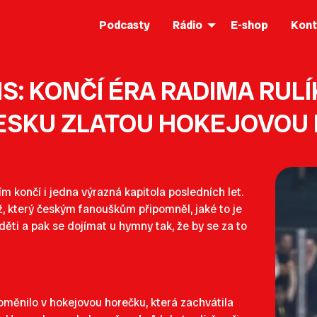
Podcasty
Rádio
E-shop
Kont
: KONČÍ ÉRA RADIMA RULÍ
ČESKU ZLATOU HOKEJOVOU
m končí i jedna výrazná kapitola posledních let.
ž, který českým fanouškům připomněl, jaké to je
 děti a pak se dojímat u hymny tak, že by se za to
oměnilo v hokejovou horečku, která zachvátila