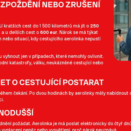
 ZPOŽDĚNÍ NEBO ZRUŠENÍ
U kratších cest do 1 500 kilometrů má jít o
250
r
a u delších cest o
600 eur
. Nárok se má týkat
nebo situací, kdy cestujícího aerolinka nepustí
vyhnout jen v případech, které nemohly ovlivnit.
dní katastrofy, válku, neukázněné cestující nebo
ET O CESTUJÍCÍ POSTARAT
cí během čekání. Po dvou hodinách by aerolinky měly nabídnout o
i.
DNODUŠŠÍ
odnění požádat. Aerolinka je má poslat elektronicky do čtyř d
a vyplacení peněz nebo vysvětlení, proč nárok neuznává.