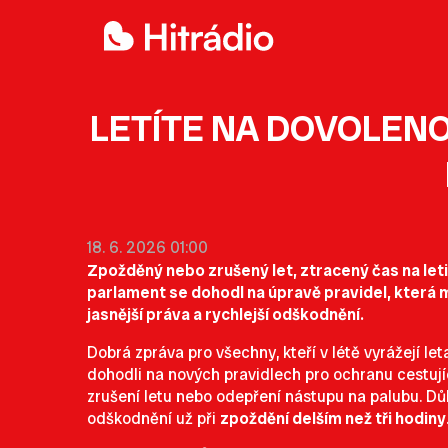
LETÍTE NA DOVOLENO
18. 6. 2026 01:00
Zpožděný nebo zrušený let, ztracený čas na leti
parlament se dohodl na úpravě pravidel, která m
jasnější práva a rychlejší odškodnění.
Dobrá zpráva pro všechny, kteří v létě vyrážejí l
dohodli na nových pravidlech pro ochranu cestující
zrušení letu nebo odepření nástupu na palubu. Dů
odškodnění už při
zpoždění delším než tři hodiny