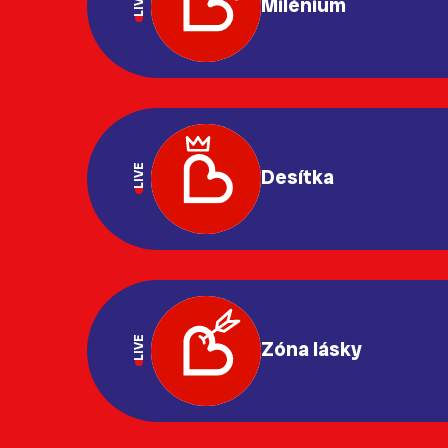
LIVE
Milénium
LIVE
Desítka
LIVE
Zóna lásky