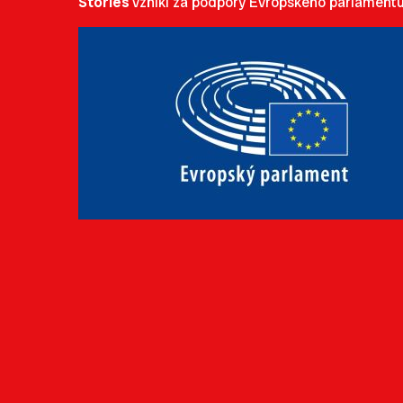
Stories
vznikl za podpory Evropského parlamentu