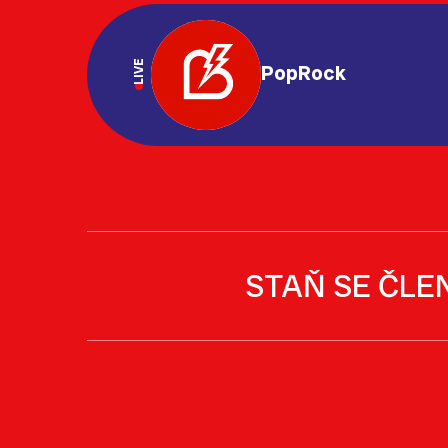
LIVE
PopRock
STAŇ SE ČLE