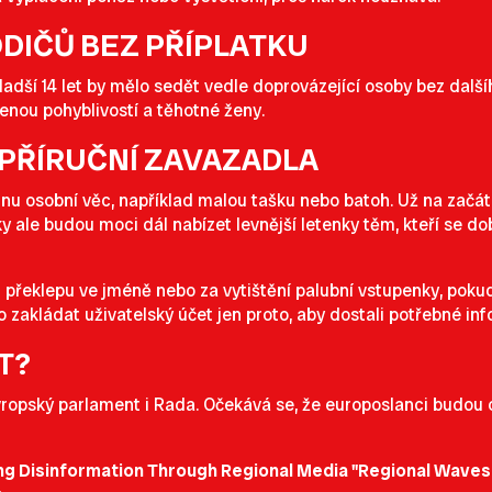
ODIČŮ BEZ PŘÍPLATKU
adší 14 let by mělo sedět vedle doprovázející osoby bez dalšíh
enou pohyblivostí a těhotné ženy.
 PŘÍRUČNÍ ZAVAZADLA
nu osobní věc, například malou tašku nebo batoh. Už na začátk
nky ale budou moci dál nabízet levnější letenky těm, kteří se
překlepu ve jméně nebo za vytištění palubní vstupenky, pokud 
o zakládat uživatelský účet jen proto, aby dostali potřebné in
T?
t Evropský parlament i Rada. Očekává se, že europoslanci bud
ng Disinformation Through Regional Media "Regional Wave