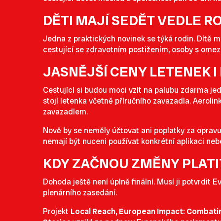
DĚTI MAJÍ SEDĚT VEDLE R
Jedna z praktických novinek se týká rodin. Dítě ml
cestující se zdravotním postižením, osoby s omez
JASNĚJŠÍ CENY LETENEK I
Cestující si budou moci vzít na palubu zdarma jed
stojí letenka včetně příručního zavazadla. Aeroli
zavazadlem.
Nově by se neměly účtovat ani poplatky za opravu 
nemají být nuceni používat konkrétní aplikaci neb
KDY ZAČNOU ZMĚNY PLATI
Dohoda ještě není úplně finální. Musí ji potvrdi
plenárního zasedání.
Projekt
Local Reach, European Impact: Combati