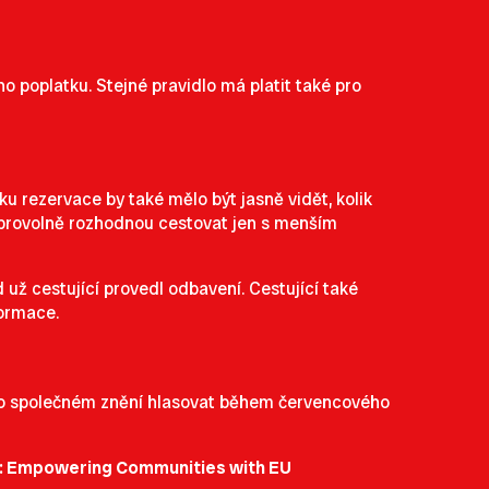
o poplatku. Stejné pravidlo má platit také pro
u rezervace by také mělo být jasně vidět, kolik
 dobrovolně rozhodnou cestovat jen s menším
už cestující provedl odbavení. Cestující také
formace.
ou o společném znění hlasovat během červencového
s: Empowering Communities with EU