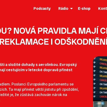
Podcasty
Rádio
E-shop
Kont
U? NOVÁ PRAVIDLA MAJÍ 
REKLAMACE I ODŠKODNĚN
šti a složité dohady s aerolinkou. Evropský
ají cestujícím v letecké dopravě přinést
etadlem. Poslanci Evropského parlamentu se
ch. Ta mají přinést větší jistotu při zpoždění,
ležité je, že zůstává zachován nárok na
.