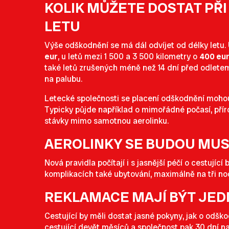
KOLIK MŮŽETE DOSTAT PŘI
LETU
Výše odškodnění se má dál odvíjet od délky letu. 
eur
, u letů mezi 1 500 a 3 500 kilometry o
400 eu
také letů zrušených méně než 14 dní před odletem 
na palubu.
Letecké společnosti se placení odškodnění mohou 
Typicky půjde například o mimořádné počasí, příro
stávky mimo samotnou aerolinku.
AEROLINKY SE BUDOU MUS
Nová pravidla počítají i s jasnější péčí o cestují
komplikacích také ubytování, maximálně na tři noc
REKLAMACE MAJÍ BÝT JE
Cestující by měli dostat jasné pokyny, jak o odšk
cestující devět měsíců a společnost pak 30 dní n