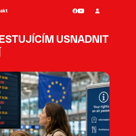
akt
CESTUJÍCÍM USNADNIT
Í