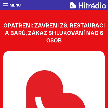
MENU
OPATŘENÍ: ZAVŘENÍ ZŠ, RESTAURACÍ
A BARŮ, ZÁKAZ SHLUKOVÁNÍ NAD 6
OSOB