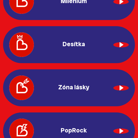
Milénium
Desítka
Zóna lásky
PopRock