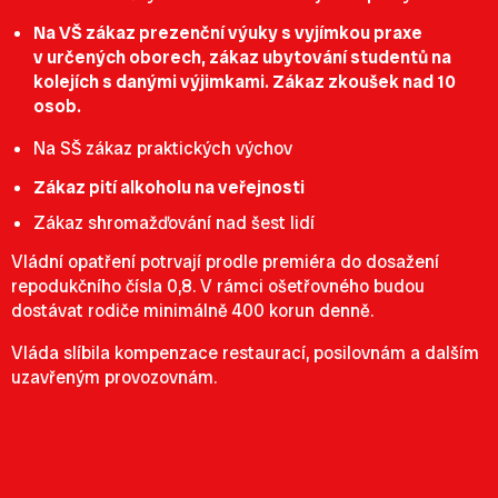
Na VŠ zákaz prezenční výuky s vyjímkou praxe
v určených oborech, zákaz ubytování studentů na
kolejích s danými výjimkami. Zákaz zkoušek nad 10
osob.
Na SŠ zákaz praktických výchov
Zákaz pití alkoholu na veřejnosti
Zákaz shromažďování nad šest lidí
Vládní opatření potrvají prodle premiéra do dosažení
repodukčního čísla 0,8. V rámci ošetřovného budou
dostávat rodiče minimálně 400 korun denně.
Vláda slíbila kompenzace restaurací, posilovnám a dalším
uzavřeným provozovnám.