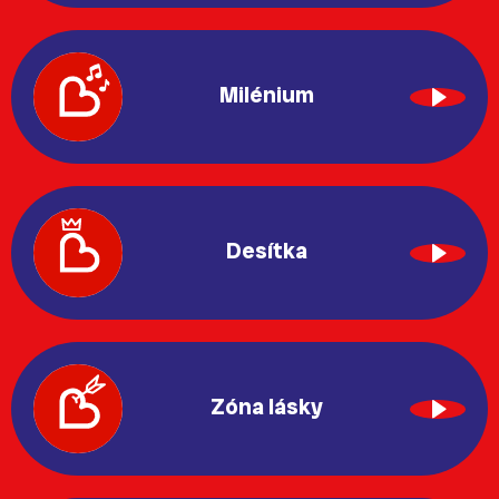
Milénium
Desítka
Zóna lásky