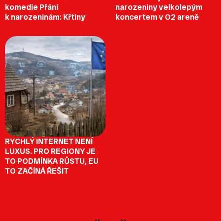
komedie Přání
narozeniny velkolepým
k narozeninám: Křtiny
koncertem v O2 areně
RYCHLÝ INTERNET NENÍ
LUXUS. PRO REGIONY JE
TO PODMÍNKA RŮSTU, EU
TO ZAČÍNÁ ŘEŠIT