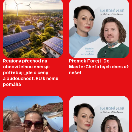
Regiony přechod na
Přemek Forejt: Do
obnovitelnou energii
MasterChefa bych dnes už
potřebují, jde o ceny
nešel
a budoucnost. EU k němu
pomáhá