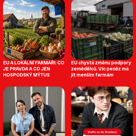
EU A LOKÁLNÍ FARMÁŘI: CO
EU chystá změnu podpory
JE PRAVDA A CO JEN
zemědělců. Víc peněz má
HOSPODSKÝ MÝTUS
jít menším farmám