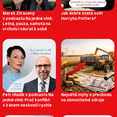
Marek Ztracený
Jak dobře znáte svět
v podcastu Na jedné vlně:
Harryho Pottera?
Letná, pauza, samota na
vrcholu i návrat k sobě
Petr Hladík v podcastu Na
Největší mýty o přechodu
jedné vlně: Proč konflikt
na obnovitelné zdroje
s Íránem neskončí rychle