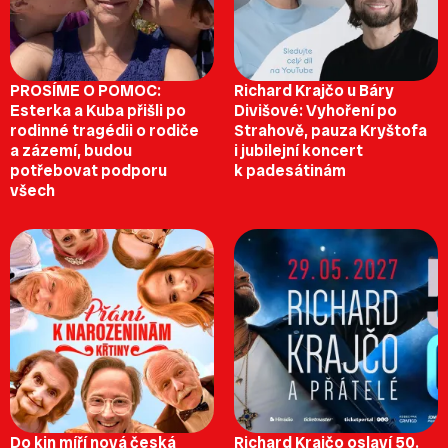
PROSÍME O POMOC:
Richard Krajčo u Báry
Esterka a Kuba přišli po
Divišové: Vyhoření po
rodinné tragédii o rodiče
Strahově, pauza Kryštofa
a zázemí, budou
i jubilejní koncert
potřebovat podporu
k padesátinám
všech
Do kin míří nová česká
Richard Krajčo oslaví 50.