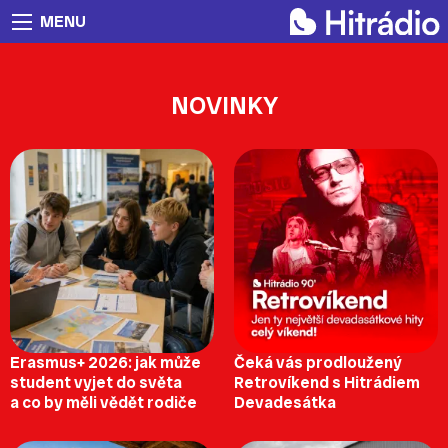
MENU
NOVINKY
Erasmus+ 2026: jak může
Čeká vás prodloužený
student vyjet do světa
Retrovíkend s Hitrádiem
a co by měli vědět rodiče
Devadesátka